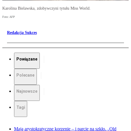
Karolina Bielawska, zdobywczyni tytułu Miss World.
Foto: AFP
Redakcja Sukces
Powiązane
Polecane
Najnowsze
Tagi
Mają arystokratyczne korzenie – i parcie na szkło. „Old