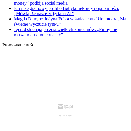
money” podbija social media
Ich instagramowy profil o Bałtyku rekordy popularności.
„Mówią, że nasze zdjęcia to AI”
Magda Butrym: Jedyna Polka w świecie wielkiej mody. „Ma
świetne wyczucie rynku”
Jej rad słuchają prezesi wielkich koncernów. „Firmy nie
muszą nieustannie rosnąć”
Promowane treści