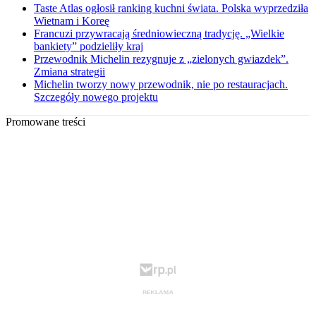
Taste Atlas ogłosił ranking kuchni świata. Polska wyprzedziła
Wietnam i Koreę
Francuzi przywracają średniowieczną tradycję. „Wielkie
bankiety” podzieliły kraj
Przewodnik Michelin rezygnuje z „zielonych gwiazdek”.
Zmiana strategii
Michelin tworzy nowy przewodnik, nie po restauracjach.
Szczegóły nowego projektu
Promowane treści