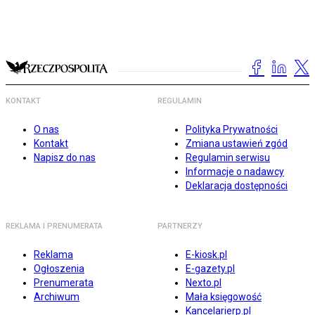
KONTAKT
REGULAMIN
O nas
Polityka Prywatności
Kontakt
Zmiana ustawień zgód
Napisz do nas
Regulamin serwisu
Informacje o nadawcy
Deklaracja dostępności
REKLAMA I PRENUMERATA
PARTNERZY
Reklama
E-kiosk.pl
Ogłoszenia
E-gazety.pl
Prenumerata
Nexto.pl
Archiwum
Mała księgowość
Kancelarierp.pl