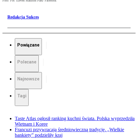
Foto: Fot: Eleven Madison Park/ Facebook
Redakcja Sukces
Powiązane
Polecane
Najnowsze
Tagi
Taste Atlas ogłosił ranking kuchni świata. Polska wyprzedziła
Wietnam i Koreę
Francuzi przywracają średniowieczną tradycję. „Wielkie
bankiety” podzieliły kraj