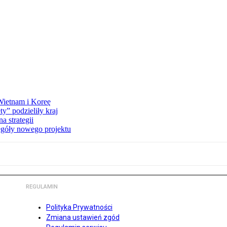
 Wietnam i Koreę
y” podzieliły kraj
 strategii
egóły nowego projektu
REGULAMIN
Polityka Prywatności
Zmiana ustawień zgód