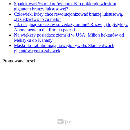
Spadek wart 56 miliardów euro. Kto pokieruje włoskim
gigantem branży luksusowej?
Człowiek, który chce rewolucjonizować branżę luksusową.
„Dziedzictwo to za mało”
Jak osiągnąć sukces w sprzedaży online? Rozwijaj logistykę z
Abonamentem dla firm na paczki
Największy posiadacz ziemski w USA: Milion hektarów od
Meksyku do Kanady
Maskotki Labubu mają nowego rywala. Starcie dwóch
gigantów rynku zabawek
Promowane treści