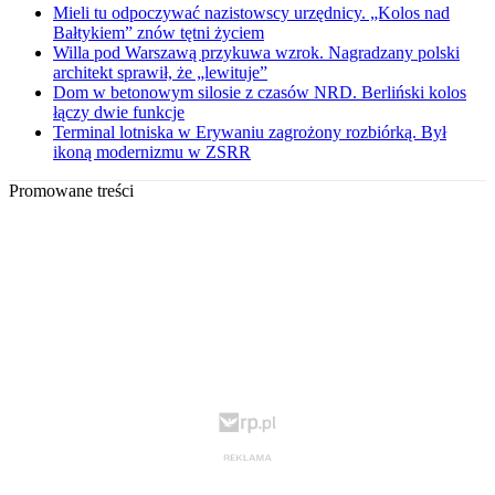
Mieli tu odpoczywać nazistowscy urzędnicy. „Kolos nad
Bałtykiem” znów tętni życiem
Willa pod Warszawą przykuwa wzrok. Nagradzany polski
architekt sprawił, że „lewituje”
Dom w betonowym silosie z czasów NRD. Berliński kolos
łączy dwie funkcje
Terminal lotniska w Erywaniu zagrożony rozbiórką. Był
ikoną modernizmu w ZSRR
Promowane treści