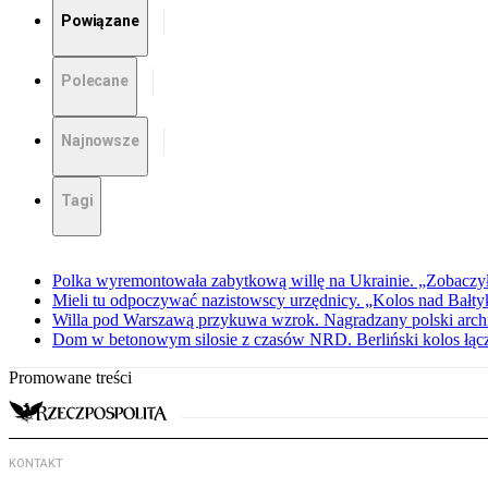
Powiązane
Polecane
Najnowsze
Tagi
Polka wyremontowała zabytkową willę na Ukrainie. „Zobaczył
Mieli tu odpoczywać nazistowscy urzędnicy. „Kolos nad Bałty
Willa pod Warszawą przykuwa wzrok. Nagradzany polski archite
Dom w betonowym silosie z czasów NRD. Berliński kolos łąc
Promowane treści
KONTAKT