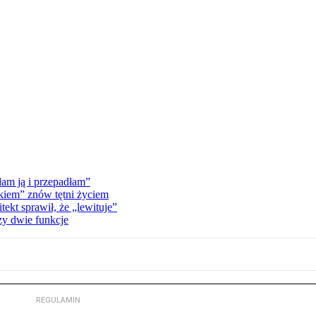
am ją i przepadłam”
kiem” znów tętni życiem
kt sprawił, że „lewituje”
zy dwie funkcje
REGULAMIN