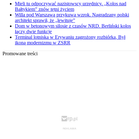
Mieli tu odpoczywać nazistowscy urzędnicy. „Kolos nad
Bałtykiem” znów tętni życiem
Willa pod Warszawą przykuwa wzrok. Nagradzany polski
architekt sprawił, że „lewituje”
Dom w betonowym silosie z czasów NRD. Berliński kolos
łączy dwie funkcje
Terminal lotniska w Erywaniu zagrożony rozbiórką. Był
ikoną modernizmu w ZSRR
Promowane treści