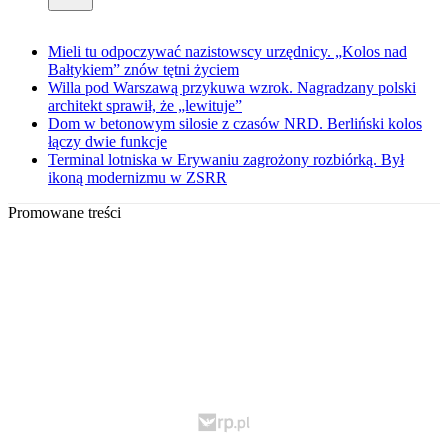
Mieli tu odpoczywać nazistowscy urzędnicy. „Kolos nad
Bałtykiem” znów tętni życiem
Willa pod Warszawą przykuwa wzrok. Nagradzany polski
architekt sprawił, że „lewituje”
Dom w betonowym silosie z czasów NRD. Berliński kolos
łączy dwie funkcje
Terminal lotniska w Erywaniu zagrożony rozbiórką. Był
ikoną modernizmu w ZSRR
Promowane treści