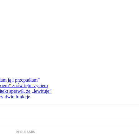
am ją i przepadłam”
kiem” znów tętni życiem
kt sprawił, że „lewituje”
zy dwie funkcje
REGULAMIN