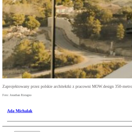
Zaprojektowany przez polskie architektki z pracowni MOW.design 350-metro
Foto: Jonathan Ristagno
Ada Michalak