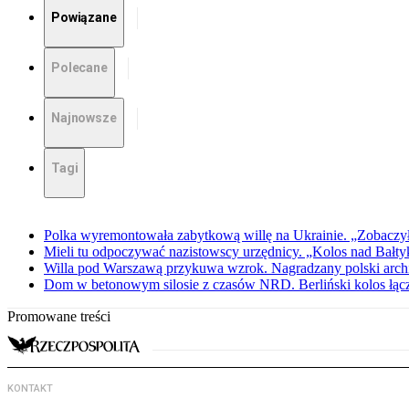
Powiązane
Polecane
Najnowsze
Tagi
Polka wyremontowała zabytkową willę na Ukrainie. „Zobaczył
Mieli tu odpoczywać nazistowscy urzędnicy. „Kolos nad Bałty
Willa pod Warszawą przykuwa wzrok. Nagradzany polski archite
Dom w betonowym silosie z czasów NRD. Berliński kolos łąc
Promowane treści
KONTAKT