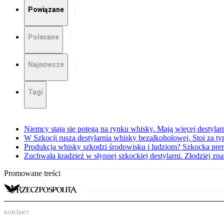
Powiązane
Polecane
Najnowsze
Tagi
Niemcy stają się potęgą na rynku whisky. Mają więcej destylar
W Szkocji rusza destylarnia whisky bezalkoholowej. Stoi za ty
Produkcja whisky szkodzi środowisku i ludziom? Szkocka prem
Zuchwała kradzież w słynnej szkockiej destylarni. Złodziej zna
Promowane treści
KONTAKT