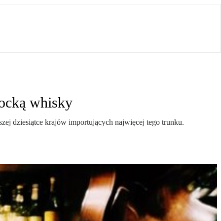
kocką whisky
j dziesiątce krajów importujących najwięcej tego trunku.