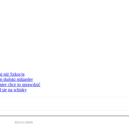
ni niż Szkocja
m duński miliarder
ier chce to sprawdzić
ł się na whisky
REGULAMIN