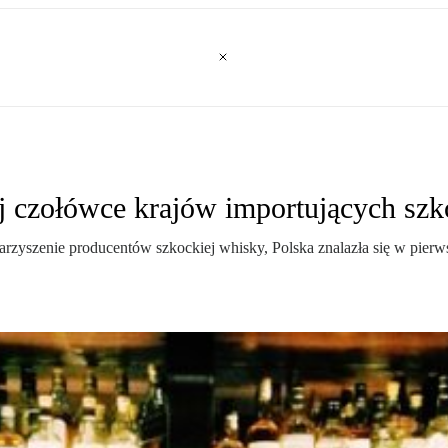
j czołówce krajów importujących sz
zenie producentów szkockiej whisky, Polska znalazła się w pierwsze