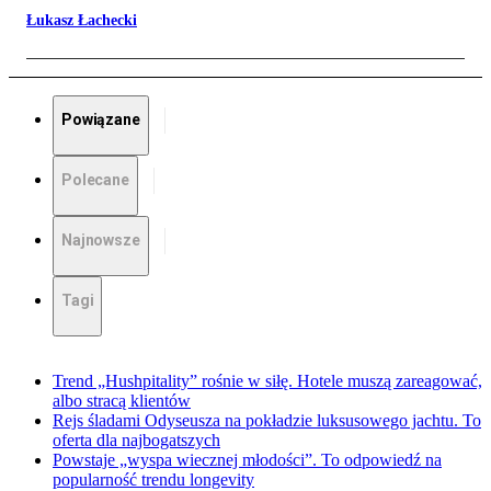
Łukasz Łachecki
Powiązane
Polecane
Najnowsze
Tagi
Trend „Hushpitality” rośnie w siłę. Hotele muszą zareagować,
albo stracą klientów
Rejs śladami Odyseusza na pokładzie luksusowego jachtu. To
oferta dla najbogatszych
Powstaje „wyspa wiecznej młodości”. To odpowiedź na
popularność trendu longevity