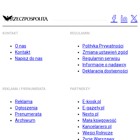
KONTAKT
REGULAMIN
O nas
Polityka Prywatności
Kontakt
Zmiana ustawień zgód
Napisz do nas
Regulamin serwisu
Informacje o nadawcy
Deklaracja dostępności
REKLAMA I PRENUMERATA
PARTNERZY
Reklama
E-kiosk.pl
Ogłoszenia
E-gazety.pl
Prenumerata
Nexto.pl
Archiwum
Mała księgowość
Kancelarierp.pl
Wieści Rolnicze
Życie Warszawy