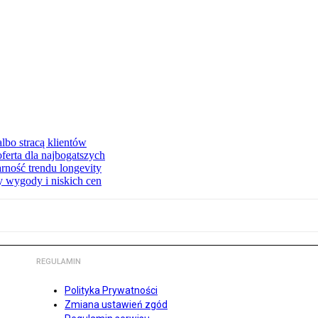
lbo stracą klientów
ferta dla najbogatszych
rność trendu longevity
y wygody i niskich cen
REGULAMIN
Polityka Prywatności
Zmiana ustawień zgód