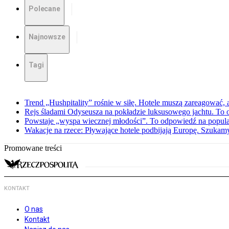
Polecane
Najnowsze
Tagi
Trend „Hushpitality” rośnie w siłę. Hotele muszą zareagować, a
Rejs śladami Odyseusza na pokładzie luksusowego jachtu. To o
Powstaje „wyspa wiecznej młodości”. To odpowiedź na popula
Wakacje na rzece: Pływające hotele podbijają Europę. Szukam
Promowane treści
KONTAKT
O nas
Kontakt