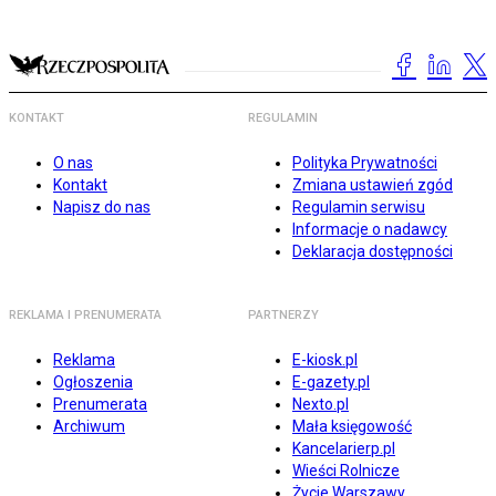
KONTAKT
REGULAMIN
O nas
Polityka Prywatności
Kontakt
Zmiana ustawień zgód
Napisz do nas
Regulamin serwisu
Informacje o nadawcy
Deklaracja dostępności
REKLAMA I PRENUMERATA
PARTNERZY
Reklama
E-kiosk.pl
Ogłoszenia
E-gazety.pl
Prenumerata
Nexto.pl
Archiwum
Mała księgowość
Kancelarierp.pl
Wieści Rolnicze
Życie Warszawy