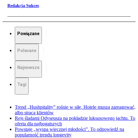
Redakcja Sukces
Powiązane
Polecane
Najnowsze
Tagi
Trend „Hushpitality” rośnie w siłę. Hotele muszą zareagować,
albo stracą klientów
Rejs śladami Odyseusza na pokładzie luksusowego jachtu. To
oferta dla najbogatszych
Powstaje „wyspa wiecznej młodości”. To odpowiedź na
popularność trendu longevity