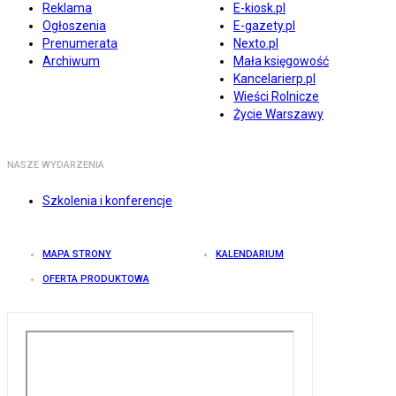
Reklama
E-kiosk.pl
Ogłoszenia
E-gazety.pl
Prenumerata
Nexto.pl
Archiwum
Mała księgowość
Kancelarierp.pl
Wieści Rolnicze
Życie Warszawy
NASZE WYDARZENIA
Szkolenia i konferencje
MAPA STRONY
KALENDARIUM
OFERTA PRODUKTOWA