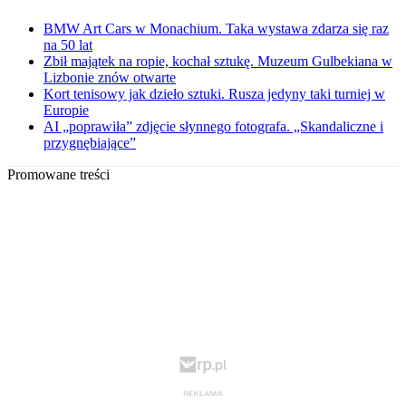
BMW Art Cars w Monachium. Taka wystawa zdarza się raz
na 50 lat
Zbił majątek na ropie, kochał sztukę. Muzeum Gulbekiana w
Lizbonie znów otwarte
Kort tenisowy jak dzieło sztuki. Rusza jedyny taki turniej w
Europie
AI „poprawiła” zdjęcie słynnego fotografa. „Skandaliczne i
przygnębiające”
Promowane treści