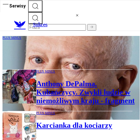
Serwisy
S
ukces
PLUS MINUS
Michał Boni. Dotknęła nas bezradność
obywatelska
PLUS MINUS
Anthony DePalma.
Kubańczycy. Zwykli ludzie w
niemożliwym kraju - fragment
PLUS MINUS
Karcianka dla kociarzy