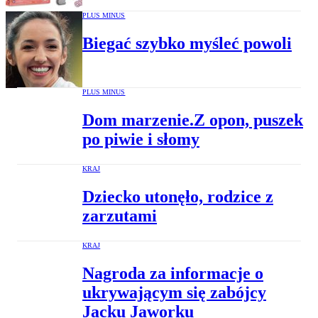
PLUS MINUS
Biegać szybko myśleć powoli
PLUS MINUS
Dom marzenie.Z opon, puszek
po piwie i słomy
KRAJ
Dziecko utonęło, rodzice z
zarzutami
KRAJ
Nagroda za informacje o
ukrywającym się zabójcy
Jacku Jaworku