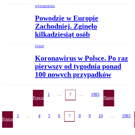
WYDARZENIA
Powodzie w Europie
Zachodniej. Zginęło
kilkadziesiąt osób
ŚWIAT
Koronawirus w Polsce. Po raz
pierwszy od tygodnia ponad
100 nowych przypadków
1
...
...
1983
7
Poprzednia
Następna
1
...
4
5
6
8
9
10
...
1983
7
Poprzednia