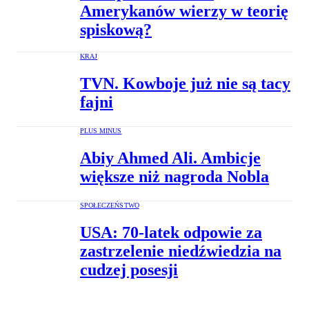
Amerykanów wierzy w teorię
spiskową?
KRAJ
TVN. Kowboje już nie są tacy
fajni
PLUS MINUS
Abiy Ahmed Ali. Ambicje
większe niż nagroda Nobla
SPOŁECZEŃSTWO
USA: 70-latek odpowie za
zastrzelenie niedźwiedzia na
cudzej posesji