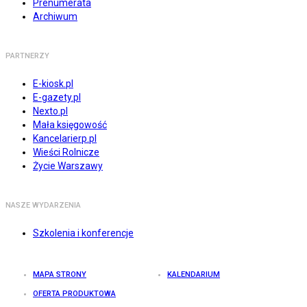
Prenumerata
Archiwum
PARTNERZY
E-kiosk.pl
E-gazety.pl
Nexto.pl
Mała księgowość
Kancelarierp.pl
Wieści Rolnicze
Życie Warszawy
NASZE WYDARZENIA
Szkolenia i konferencje
MAPA STRONY
KALENDARIUM
OFERTA PRODUKTOWA