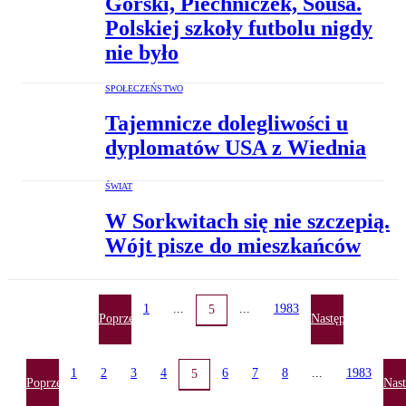
Górski, Piechniczek, Sousa.
Polskiej szkoły futbolu nigdy
nie było
SPOŁECZEŃSTWO
Tajemnicze dolegliwości u
dyplomatów USA z Wiednia
ŚWIAT
W Sorkwitach się nie szczepią.
Wójt pisze do mieszkańców
1
...
...
1983
5
Poprzednia
Następna
1
2
3
4
6
7
8
...
1983
5
Poprzednia
Nas