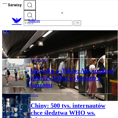
Serwisy
S
ukces
ŚWIAT
Kwarantanna po wjeździe do Wielkiej
Brytanii. Podróżni rozczarowani
INNE SPORTY
Igrzyska w Tokio: Aby uniknąć
zbliżeń, łóżka wykonano z
kartonu
ŚWIAT
Chiny: 500 tys. internautów
chce śledztwa WHO ws.