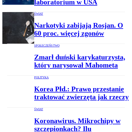
laboratorium w USA
ŚWIAT
Narkotyki zabijają Rosjan. O
60 proc. więcej zgonów
SPOŁECZEŃSTWO
Zmarł duński karykaturzysta,
który narysował Mahometa
POLITYKA
Korea Płd.: Prawo przestanie
traktować zwierzęta jak rzeczy
ŚWIAT
Koronawirus. Mikrochipy w
szczepionkach? Ilu