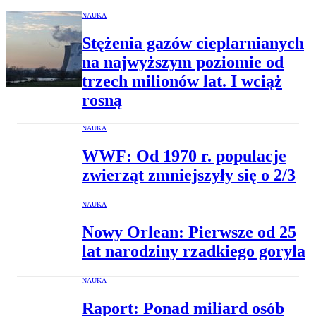
NAUKA
Stężenia gazów cieplarnianych
na najwyższym poziomie od
trzech milionów lat. I wciąż
rosną
NAUKA
WWF: Od 1970 r. populacje
zwierząt zmniejszyły się o 2/3
NAUKA
Nowy Orlean: Pierwsze od 25
lat narodziny rzadkiego goryla
NAUKA
Raport: Ponad miliard osób