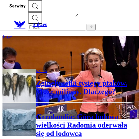
Serwisy
S
ukces
ŚWIAT
Zielone ambicje Unii Europejskiej
NAUKA
Zginęły setki tysięcy ptaków.
Może miliony. Dlaczego?
NAUKA
Grenlandia: Góra lodowa
wielkości Radomia oderwała
się od lodowca