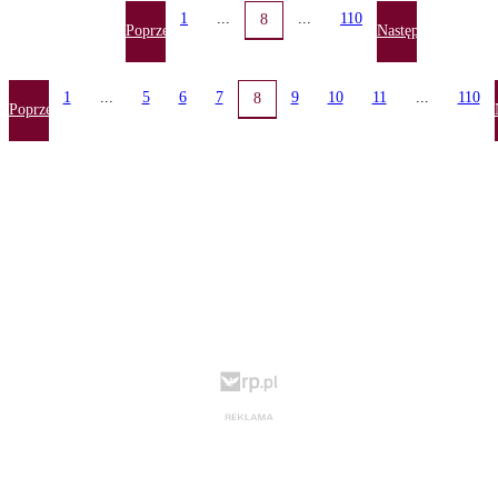
1
...
...
110
8
Poprzednia
Następna
1
...
5
6
7
9
10
11
...
110
8
Poprzednia