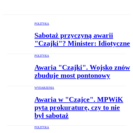
POLITYKA
Sabotaż przyczyną awarii
"Czajki"? Minister: Idiotyczne
POLITYKA
Awaria "Czajki". Wojsko znów
zbuduje most pontonowy
WYDARZENIA
Awaria w "Czajce". MPWiK
pyta prokuraturę, czy to nie
był sabotaż
POLITYKA