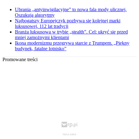
Ubrania „antyinwigilacyjne” to nowa fala mody ulicznej.
Oszukują algorytmy
Najbogatszy Europejczyk pozbywa się kolejnej marki
luksusowej. 112 lat tradycji
Branża luksusowa w trybie „stealth”. Cel: ukryć się przed
mniej zamożnymi klientami
Ikona modernizmu przegrywa starcie z Trumpem. „Piękny
budynek, fatalne lotnisko”
Promowane treści