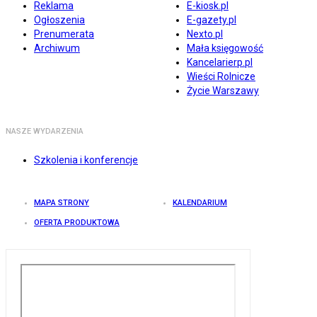
Reklama
E-kiosk.pl
Ogłoszenia
E-gazety.pl
Prenumerata
Nexto.pl
Archiwum
Mała księgowość
Kancelarierp.pl
Wieści Rolnicze
Życie Warszawy
NASZE WYDARZENIA
Szkolenia i konferencje
MAPA STRONY
KALENDARIUM
OFERTA PRODUKTOWA