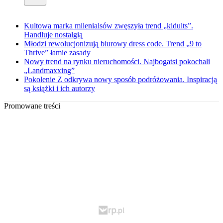
Kultowa marka milenialsów zwęszyła trend „kidults”.
Handluje nostalgią
Młodzi rewolucjonizują biurowy dress code. Trend „9 to
Thrive” łamie zasady
Nowy trend na rynku nieruchomości. Najbogatsi pokochali
„Landmaxxing”
Pokolenie Z odkrywa nowy sposób podróżowania. Inspiracją
są książki i ich autorzy
Promowane treści