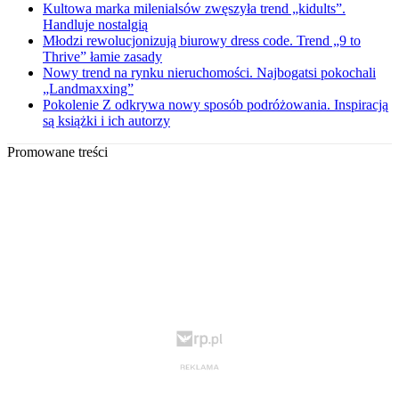
Kultowa marka milenialsów zwęszyła trend „kidults”.
Handluje nostalgią
Młodzi rewolucjonizują biurowy dress code. Trend „9 to
Thrive” łamie zasady
Nowy trend na rynku nieruchomości. Najbogatsi pokochali
„Landmaxxing”
Pokolenie Z odkrywa nowy sposób podróżowania. Inspiracją
są książki i ich autorzy
Promowane treści