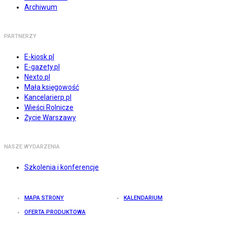
Archiwum
PARTNERZY
E-kiosk.pl
E-gazety.pl
Nexto.pl
Mała księgowość
Kancelarierp.pl
Wieści Rolnicze
Życie Warszawy
NASZE WYDARZENIA
Szkolenia i konferencje
MAPA STRONY
KALENDARIUM
OFERTA PRODUKTOWA