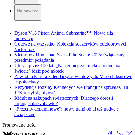
Najnowsze
Dyson V16 Piston Animal Submarine™: Nowa siła
innowacji
Gotowe na wszystko. Kolekcja scyzoryków outdoorowych
Victorinox
Victorinox Huntsman Year of the Snake 2025: świąteczny
przedmiot pożądania
Ukryta przez 100 lat. „Najcenniejsza kolekcja monet na
świecie” idzie pod młotek
Zawrotna kariera kalendarzy adwentowych. Marki luksusowe
je pokochały
Rezydencja rodziny Kennedych we Francji na sprzedaż. Tu
JFK uczył się pływać
Kidult na zakupach świątecznych. Dlaczego dorośli
kupują sobie zabawki?
„Prezenty dopaminowe”: nowy trend objął też tradycje
świąteczne
Promowane treści