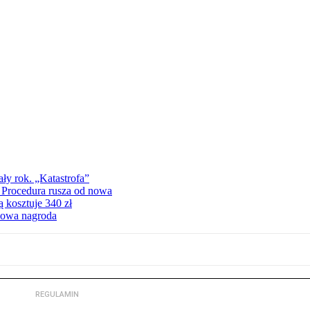
ły rok. „Katastrofa”
. Procedura rusza od nowa
 kosztuje 340 zł
iżowa nagroda
REGULAMIN