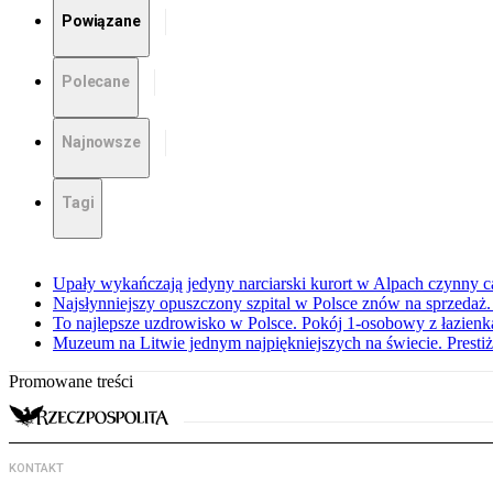
Powiązane
Polecane
Najnowsze
Tagi
Upały wykańczają jedyny narciarski kurort w Alpach czynny ca
Najsłynniejszy opuszczony szpital w Polsce znów na sprzedaż
To najlepsze uzdrowisko w Polsce. Pokój 1-osobowy z łazienką
Muzeum na Litwie jednym najpiękniejszych na świecie. Prest
Promowane treści
KONTAKT