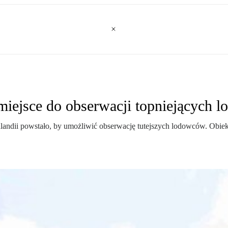
 miejsce do obserwacji topniejących
andii powstało, by umożliwić obserwację tutejszych lodowców. Obiekt 