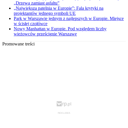
„Drzewa zamiast asfaltu”
„Największa patelnia w Europie”: Fala krytyki na
projektantów jednego symboli UE
Park w Warszawie jednym z najlepszych w Europie. Miejsce
w ścisłej czołówce
Nowy Manhattan w Europie. Pod względem liczby
wieżowców prześcignie Warszawę
Promowane treści