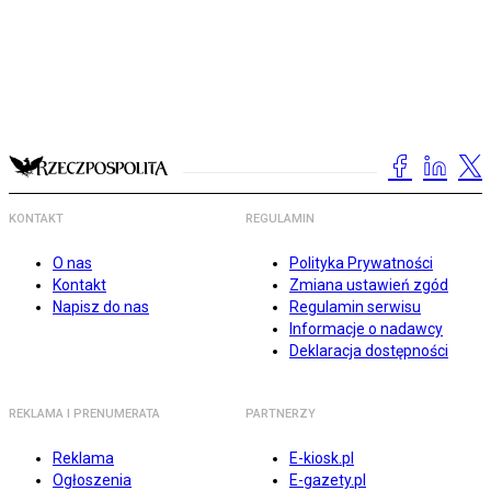
KONTAKT
REGULAMIN
O nas
Polityka Prywatności
Kontakt
Zmiana ustawień zgód
Napisz do nas
Regulamin serwisu
Informacje o nadawcy
Deklaracja dostępności
REKLAMA I PRENUMERATA
PARTNERZY
Reklama
E-kiosk.pl
Ogłoszenia
E-gazety.pl