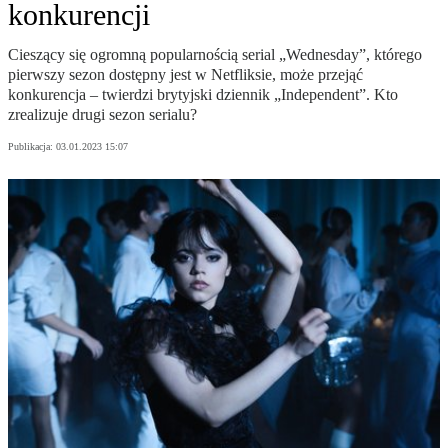
konkurencji
Cieszący się ogromną popularnością serial „Wednesday”, którego
pierwszy sezon dostępny jest w Netfliksie, może przejąć
konkurencja – twierdzi brytyjski dziennik „Independent”. Kto
zrealizuje drugi sezon serialu?
Publikacja:
03.01.2023 15:07