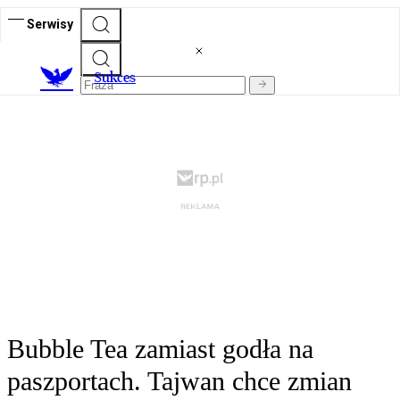
Serwisy
S
ukces
Bubble Tea zamiast godła na
paszportach. Tajwan chce zmian