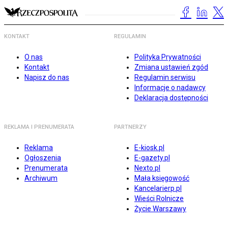
KONTAKT
REGULAMIN
O nas
Polityka Prywatności
Kontakt
Zmiana ustawień zgód
Napisz do nas
Regulamin serwisu
Informacje o nadawcy
Deklaracja dostępności
REKLAMA I PRENUMERATA
PARTNERZY
Reklama
E-kiosk.pl
Ogłoszenia
E-gazety.pl
Prenumerata
Nexto.pl
Archiwum
Mała księgowość
Kancelarierp.pl
Wieści Rolnicze
Życie Warszawy