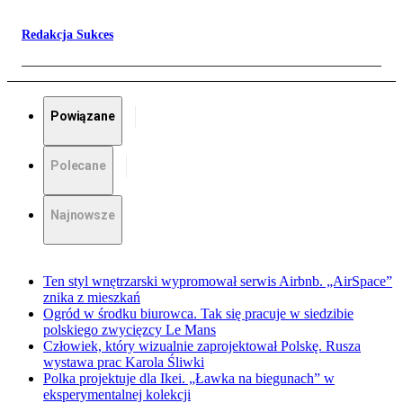
Redakcja Sukces
Powiązane
Polecane
Najnowsze
Ten styl wnętrzarski wypromował serwis Airbnb. „AirSpace”
znika z mieszkań
Ogród w środku biurowca. Tak się pracuje w siedzibie
polskiego zwycięzcy Le Mans
Człowiek, który wizualnie zaprojektował Polskę. Rusza
wystawa prac Karola Śliwki
Polka projektuje dla Ikei. „Ławka na biegunach” w
eksperymentalnej kolekcji