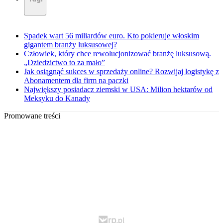
Spadek wart 56 miliardów euro. Kto pokieruje włoskim
gigantem branży luksusowej?
Człowiek, który chce rewolucjonizować branżę luksusową.
„Dziedzictwo to za mało”
Jak osiągnąć sukces w sprzedaży online? Rozwijaj logistykę z
Abonamentem dla firm na paczki
Największy posiadacz ziemski w USA: Milion hektarów od
Meksyku do Kanady
Promowane treści