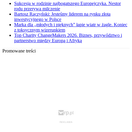
Sukcesja w rodzinie najbogatszego Europejczyka. Nestor
rodu przerywa milczenie
Bartosz Rączyński: Jesteśmy liderem na rynku złota
inwestycyjnego w Polsce
Marka dla „młodych i pięknych” łapie wiatr w żagle. Koniec
z toksycznym wizerunkiem
Top Charity ChangeMakers 2026. Biznes, przywództwo i
partnerstwo między Europą i Afryką
Promowane treści