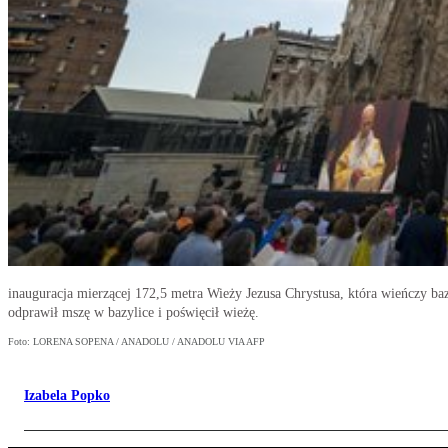
inauguracja mierzącej 172,5 metra Wieży Jezusa Chrystusa, która wieńczy ba
odprawił mszę w bazylice i poświęcił wieżę.
Foto: LORENA SOPENA / ANADOLU / ANADOLU VIA AFP
Izabela Popko