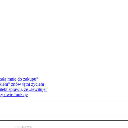
cała mnie do zakupu”
kiem” znów tętni życiem
kt sprawił, że „lewituje”
zy dwie funkcje
REGULAMIN