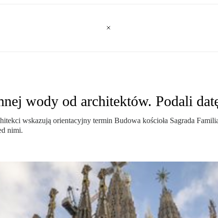
mnej wody od architektów. Podali dat
chitekci wskazują orientacyjny termin Budowa kościoła Sagrada Famil
ed nimi.