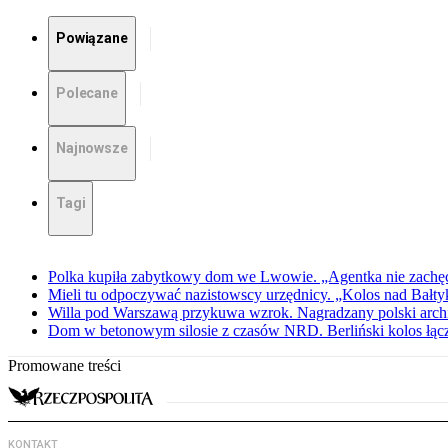
Powiązane
Polecane
Najnowsze
Tagi
Polka kupiła zabytkowy dom we Lwowie. „Agentka nie zachę
Mieli tu odpoczywać nazistowscy urzędnicy. „Kolos nad Bałty
Willa pod Warszawą przykuwa wzrok. Nagradzany polski archite
Dom w betonowym silosie z czasów NRD. Berliński kolos łąc
Promowane treści
KONTAKT