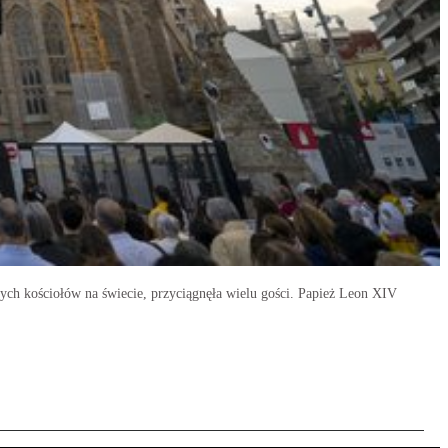
zych kościołów na świecie, przyciągnęła wielu gości. Papież Leon XIV