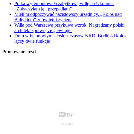
Polka wyremontowała zabytkową willę na Ukrainie.
„Zobaczyłam ją i przepadłam”
Mieli tu odpoczywać nazistowscy urzędnicy. „Kolos nad
Bałtykiem” znów tętni życiem
Willa pod Warszawą przykuwa wzrok. Nagradzany polski
architekt sprawił, że „lewituje”
Dom w betonowym silosie z czasów NRD. Berliński kolos
łączy dwie funkcje
Promowane treści