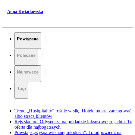
Anna Kwiatkowska
Powiązane
Polecane
Najnowsze
Tagi
Trend „Hushpitality” rośnie w siłę. Hotele muszą zareagować,
albo stracą klientów
Rejs śladami Odyseusza na pokładzie luksusowego jachtu. To
oferta dla najbogatszych
Powstaje „wyspa wiecznej młodości”. To odpowiedź na