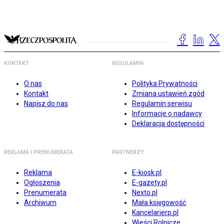
KONTAKT
REGULAMIN
O nas
Polityka Prywatności
Kontakt
Zmiana ustawień zgód
Napisz do nas
Regulamin serwisu
Informacje o nadawcy
Deklaracja dostępności
REKLAMA I PRENUMERATA
PARTNERZY
Reklama
E-kiosk.pl
Ogłoszenia
E-gazety.pl
Prenumerata
Nexto.pl
Archiwum
Mała księgowość
Kancelarierp.pl
Wieści Rolnicze