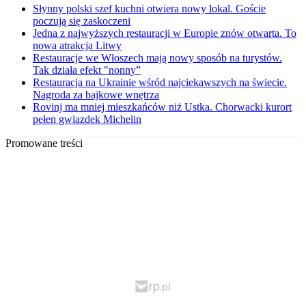
Słynny polski szef kuchni otwiera nowy lokal. Goście
poczują się zaskoczeni
Jedna z najwyższych restauracji w Europie znów otwarta. To
nowa atrakcja Litwy
Restauracje we Włoszech mają nowy sposób na turystów.
Tak działa efekt "nonny”
Restauracja na Ukrainie wśród najciekawszych na świecie.
Nagroda za bajkowe wnętrza
Rovinj ma mniej mieszkańców niż Ustka. Chorwacki kurort
pełen gwiazdek Michelin
Promowane treści