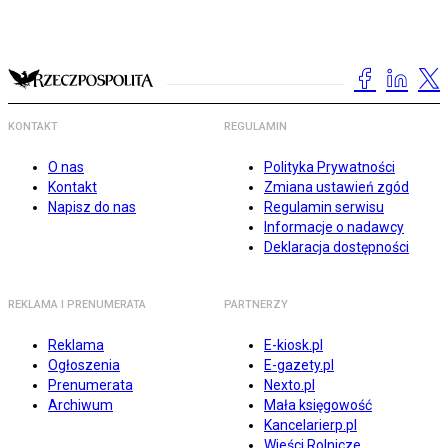
KONTAKT
REGULAMIN
O nas
Polityka Prywatności
Kontakt
Zmiana ustawień zgód
Napisz do nas
Regulamin serwisu
Informacje o nadawcy
Deklaracja dostępności
REKLAMA I PRENUMERATA
PARTNERZY
Reklama
E-kiosk.pl
Ogłoszenia
E-gazety.pl
Prenumerata
Nexto.pl
Archiwum
Mała księgowość
Kancelarierp.pl
Wieści Rolnicze