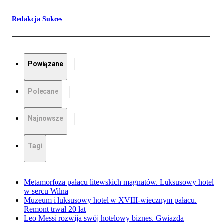
Redakcja Sukces
Powiązane
Polecane
Najnowsze
Tagi
Metamorfoza pałacu litewskich magnatów. Luksusowy hotel
w sercu Wilna
Muzeum i luksusowy hotel w XVIII-wiecznym pałacu.
Remont trwał 20 lat
Leo Messi rozwija swój hotelowy biznes. Gwiazda