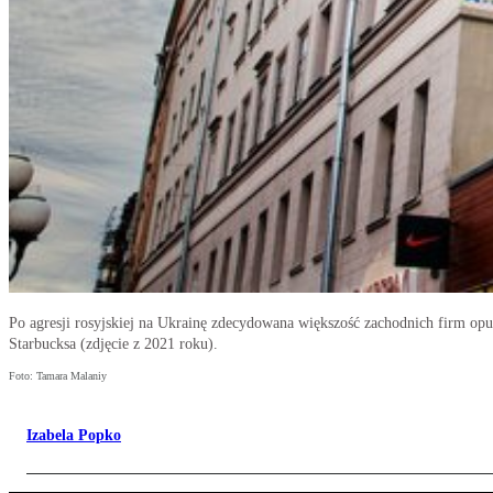
Po agresji rosyjskiej na Ukrainę zdecydowana większość zachodnich firm opuś
Starbucksa (zdjęcie z 2021 roku).
Foto: Tamara Malaniy
Izabela Popko