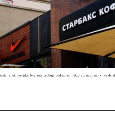
ciła rynek rosyjski. Rosjanie próbują podrabiać niektóre z nich: na rynku dz