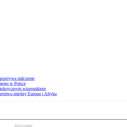
 przerywa milczenie
jnego w Polsce
z toksycznym wizerunkiem
erstwo między Europą i Afryką
REGULAMIN