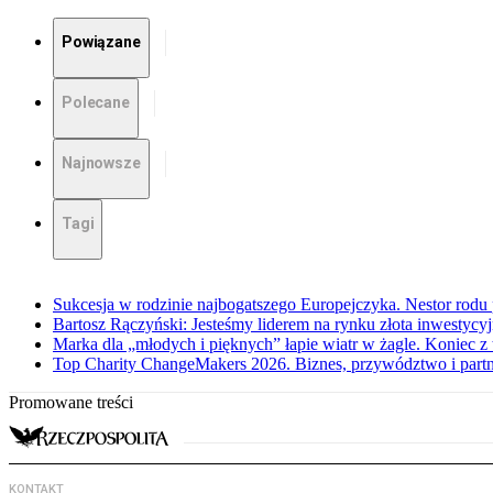
Powiązane
Polecane
Najnowsze
Tagi
Sukcesja w rodzinie najbogatszego Europejczyka. Nestor rodu
Bartosz Rączyński: Jesteśmy liderem na rynku złota inwestycy
Marka dla „młodych i pięknych” łapie wiatr w żagle. Koniec 
Top Charity ChangeMakers 2026. Biznes, przywództwo i partn
Promowane treści
KONTAKT