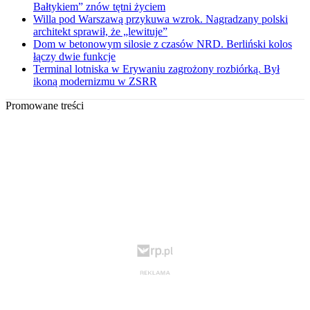
Bałtykiem” znów tętni życiem
Willa pod Warszawą przykuwa wzrok. Nagradzany polski
architekt sprawił, że „lewituje”
Dom w betonowym silosie z czasów NRD. Berliński kolos
łączy dwie funkcje
Terminal lotniska w Erywaniu zagrożony rozbiórką. Był
ikoną modernizmu w ZSRR
Promowane treści