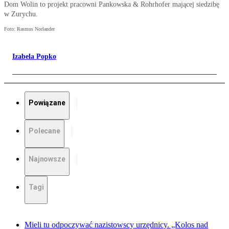
Dom Wolin to projekt pracowni Pankowska & Rohrhofer mającej siedzibę
w Zurychu.
Foto: Rasmus Norlander
Izabela Popko
Powiązane
Polecane
Najnowsze
Tagi
Mieli tu odpoczywać nazistowscy urzędnicy. „Kolos nad