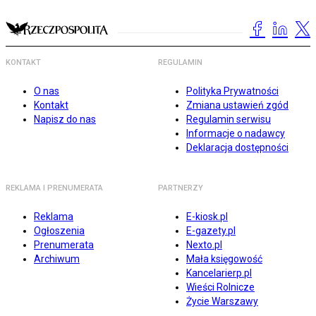
KONTAKT
REGULAMIN
O nas
Polityka Prywatności
Kontakt
Zmiana ustawień zgód
Napisz do nas
Regulamin serwisu
Informacje o nadawcy
Deklaracja dostępności
REKLAMA I PRENUMERATA
PARTNERZY
Reklama
E-kiosk.pl
Ogłoszenia
E-gazety.pl
Prenumerata
Nexto.pl
Archiwum
Mała księgowość
Kancelarierp.pl
Wieści Rolnicze
Życie Warszawy