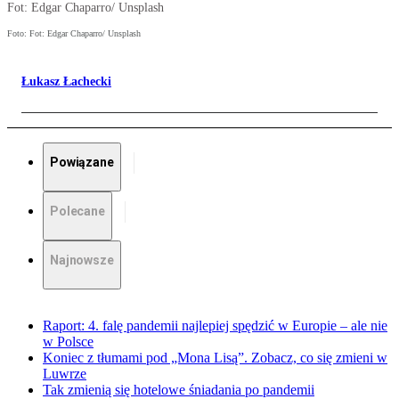
Fot: Edgar Chaparro/ Unsplash
Foto: Fot: Edgar Chaparro/ Unsplash
Łukasz Łachecki
Powiązane
Polecane
Najnowsze
Raport: 4. falę pandemii najlepiej spędzić w Europie – ale nie
w Polsce
Koniec z tłumami pod „Mona Lisą”. Zobacz, co się zmieni w
Luwrze
Tak zmienią się hotelowe śniadania po pandemii