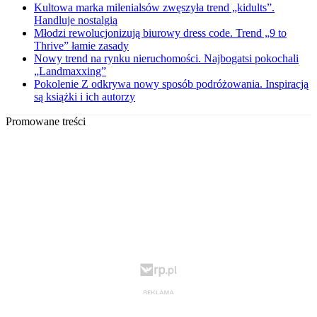
Kultowa marka milenialsów zwęszyła trend „kidults”.
Handluje nostalgią
Młodzi rewolucjonizują biurowy dress code. Trend „9 to
Thrive” łamie zasady
Nowy trend na rynku nieruchomości. Najbogatsi pokochali
„Landmaxxing”
Pokolenie Z odkrywa nowy sposób podróżowania. Inspiracją
są książki i ich autorzy
Promowane treści