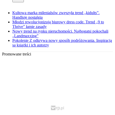
Kultowa marka milenialsów zwęszyła trend „kidults”.
Handluje nostalgią
Młodzi rewolucjonizują biurowy dress code. Trend „9 to
Thrive” łamie zasady
Nowy trend na rynku nieruchomości. Najbogatsi pokochali
„Landmaxxing”
Pokolenie Z odkrywa nowy sposób podróżowania. Inspiracją
są książki i ich autorzy
Promowane treści