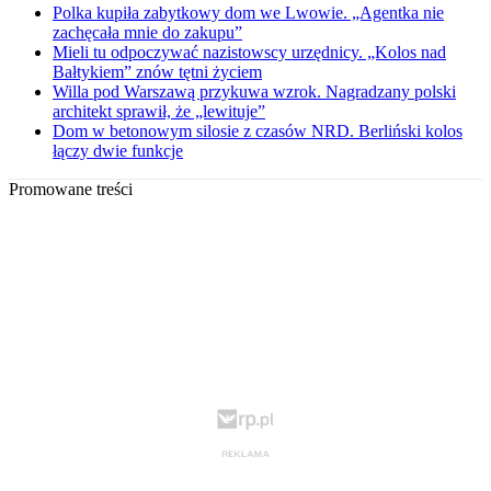
Polka kupiła zabytkowy dom we Lwowie. „Agentka nie
zachęcała mnie do zakupu”
Mieli tu odpoczywać nazistowscy urzędnicy. „Kolos nad
Bałtykiem” znów tętni życiem
Willa pod Warszawą przykuwa wzrok. Nagradzany polski
architekt sprawił, że „lewituje”
Dom w betonowym silosie z czasów NRD. Berliński kolos
łączy dwie funkcje
Promowane treści