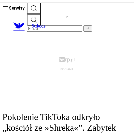
Serwisy
S
ukces
Pokolenie TikToka odkryło
„kościół ze »Shreka«”. Zabytek