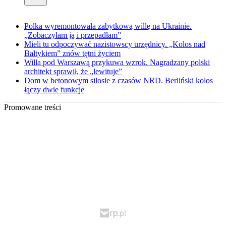
Polka wyremontowała zabytkową willę na Ukrainie.
„Zobaczyłam ją i przepadłam”
Mieli tu odpoczywać nazistowscy urzędnicy. „Kolos nad
Bałtykiem” znów tętni życiem
Willa pod Warszawą przykuwa wzrok. Nagradzany polski
architekt sprawił, że „lewituje”
Dom w betonowym silosie z czasów NRD. Berliński kolos
łączy dwie funkcje
Promowane treści