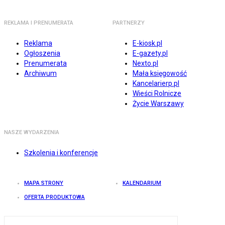
REKLAMA I PRENUMERATA
PARTNERZY
Reklama
E-kiosk.pl
Ogłoszenia
E-gazety.pl
Prenumerata
Nexto.pl
Archiwum
Mała księgowość
Kancelarierp.pl
Wieści Rolnicze
Życie Warszawy
NASZE WYDARZENIA
Szkolenia i konferencje
MAPA STRONY
KALENDARIUM
OFERTA PRODUKTOWA