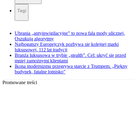
Tagi
Ubrania „antyinwigilacyjne” to nowa fala mody ulicznej.
Oszukują algorytmy
Najbogatszy Europejczyk pozbywa się kolejnej marki
luksusowej. 112 lat tradycji
Branża luksusowa w trybie „stealth”. Cel: ukryć się przed
mniej zamożnymi klientami
Ikona modernizmu przegrywa starcie z Trumpem. „Piękny
budynek, fatalne lotnisko”
Promowane treści