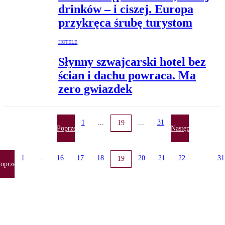
drinków – i ciszej. Europa
przykręca śrubę turystom
HOTELE
Słynny szwajcarski hotel bez
ścian i dachu powraca. Ma
zero gwiazdek
1
...
...
31
19
Poprzednia
Następna
1
...
16
17
18
20
21
22
...
31
19
oprzednia