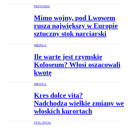
PRZYGODA
Mimo wojny, pod Lwowem
rusza największy w Europie
sztuczny stok narciarski
MIEJSCA
Ile warte jest rzymskie
Koloseum? Włosi oszacowali
kwotę
MIEJSCA
Kres dolce vita?
Nadchodzą wielkie zmiany we
włoskich kurortach
STYL ŻYCIA