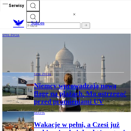
Serwisy
S
ukces
STYL ŻYCIA
Podróż życia w samotności: dlaczego
podróżowanie solo stało się nowym
trendem?
STYL ŻYCIA
Niemcy wprowadzają nową
flagę na plażach. Ma ostrzegać
przed promieniami UV
MIASTA
Wakacje w pełni, a Czesi już