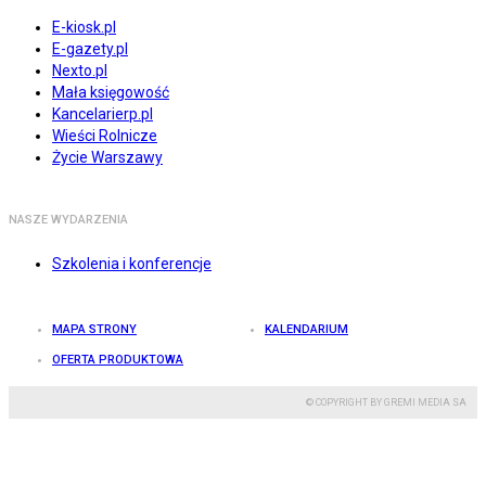
E-kiosk.pl
E-gazety.pl
Nexto.pl
Mała księgowość
Kancelarierp.pl
Wieści Rolnicze
Życie Warszawy
NASZE WYDARZENIA
Szkolenia i konferencje
MAPA STRONY
KALENDARIUM
OFERTA PRODUKTOWA
© COPYRIGHT BY GREMI MEDIA SA