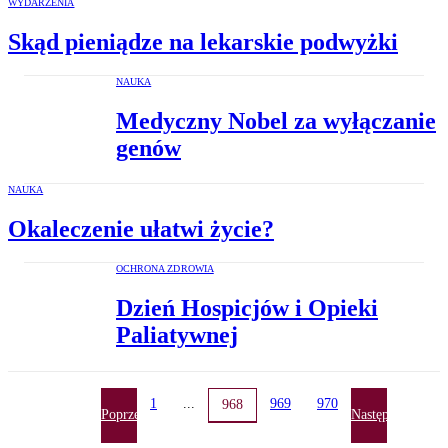
WYDARZENIA
Skąd pieniądze na lekarskie podwyżki
NAUKA
Medyczny Nobel za wyłączanie
genów
NAUKA
Okaleczenie ułatwi życie?
OCHRONA ZDROWIA
Dzień Hospicjów i Opieki
Paliatywnej
1
...
969
970
968
Poprzednia
Następna