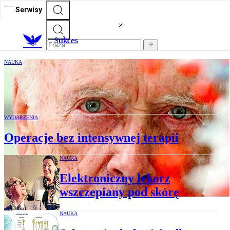
Serwisy
S
ukces
NAUKA
James Watson: noblista rasista?
WYDARZENIA
Operacje bez intensywnej terapii
NAUKA
Elektroniczny lekarz
wszczepiany pod skórę
NAUKA