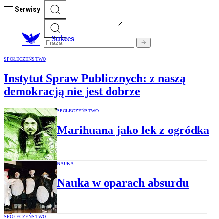
Serwisy
S
ukces
SPOŁECZEŃSTWO
Instytut Spraw Publicznych: z naszą
demokracją nie jest dobrze
SPOŁECZEŃSTWO
Marihuana jako lek z ogródka
NAUKA
Nauka w oparach absurdu
SPOŁECZEŃSTWO