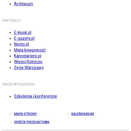
Archiwum
PARTNERZY
E-kiosk.pl
E-gazety.pl
Nexto.pl
Mała księgowość
Kancelarierp.pl
Wieści Rolnicze
Życie Warszawy
NASZE WYDARZENIA
Szkolenia i konferencje
MAPA STRONY
KALENDARIUM
OFERTA PRODUKTOWA