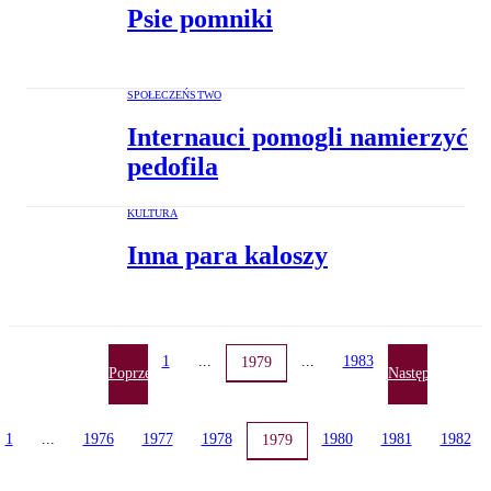
Psie pomniki
SPOŁECZEŃSTWO
Internauci pomogli namierzyć
pedofila
KULTURA
Inna para kaloszy
1
...
...
1983
1979
Poprzednia
Następna
1
...
1976
1977
1978
1980
1981
1982
1979
nia