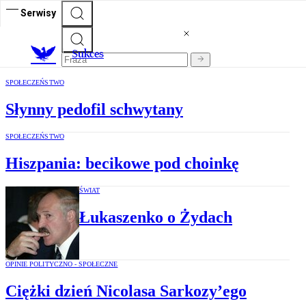
Serwisy
S
ukces
SPOŁECZEŃSTWO
Słynny pedofil schwytany
SPOŁECZEŃSTWO
Hiszpania: becikowe pod choinkę
ŚWIAT
Łukaszenko o Żydach
OPINIE POLITYCZNO - SPOŁECZNE
Ciężki dzień Nicolasa Sarkozy’ego