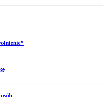
olnienie”
kę
 osób