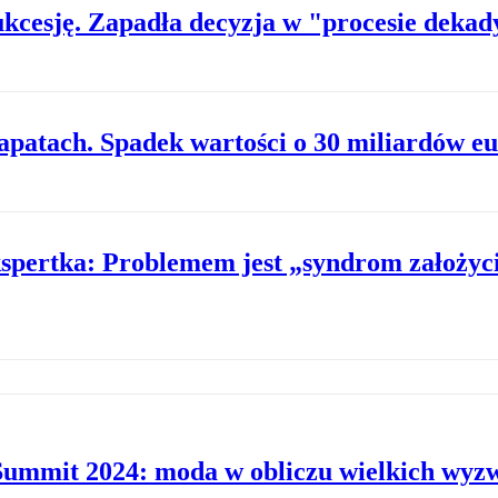
ukcesję. Zapadła decyzja w "procesie dekad
apatach. Spadek wartości o 30 miliardów e
kspertka: Problemem jest „syndrom założyc
Summit 2024: moda w obliczu wielkich wyz