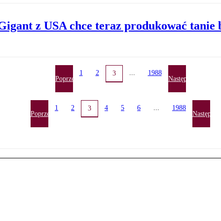
Gigant z USA chce teraz produkować tanie 
1
2
...
1988
3
Poprzednia
Następna
1
2
4
5
6
...
1988
3
Poprzednia
Następna