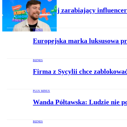
Najlepiej zarabiający influence
BIZNES
Europejska marka luksusowa prz
BIZNES
Firma z Sycylii chce zablokować
PLUS MINUS
Wanda Półtawska: Ludzie nie po
BIZNES