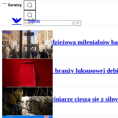
Serwisy
S
ukces
BIZNES
Ulubiona marka odzieżowa milenialsów ban
BIZNES
Potentat branży luksusowej de
BIZNES
Polscy winiarze cieszą się z si
BIZNES