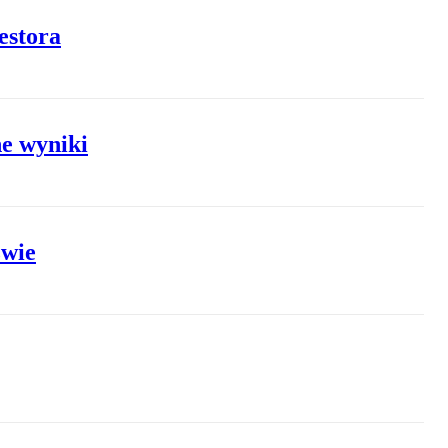
estora
ne wyniki
zwie