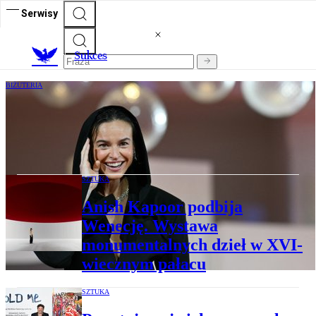
Serwisy
S
ukces
BIŻUTERIA
Kasia Smutniak i zielone diamenty.
Polska aktorka ambasadorką marki
luksusowej
SZTUKA
Anish Kapoor podbija
Wenecję. Wystawa
monumentalnych dzieł w XVI-
wiecznym pałacu
SZTUKA