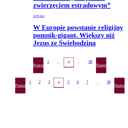
zwierzęciem estradowym”
SZTUKA
W Europie powstanie religijny
pomnik-gigant. Większy niż
Jezus ze Świebodzina
1
...
...
38
4
Poprzednia
Następna
1
2
3
5
6
7
...
38
4
Poprzednia
Następn