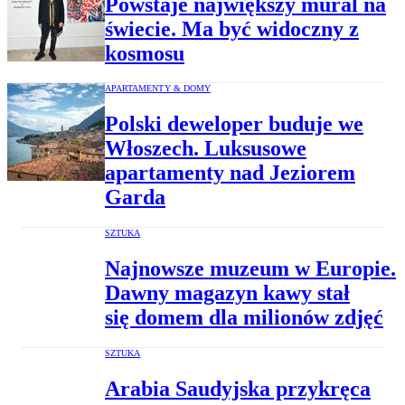
Powstaje największy mural na
świecie. Ma być widoczny z
kosmosu
APARTAMENTY & DOMY
Polski deweloper buduje we
Włoszech. Luksusowe
apartamenty nad Jeziorem
Garda
SZTUKA
Najnowsze muzeum w Europie.
Dawny magazyn kawy stał
się domem dla milionów zdjęć
SZTUKA
Arabia Saudyjska przykręca