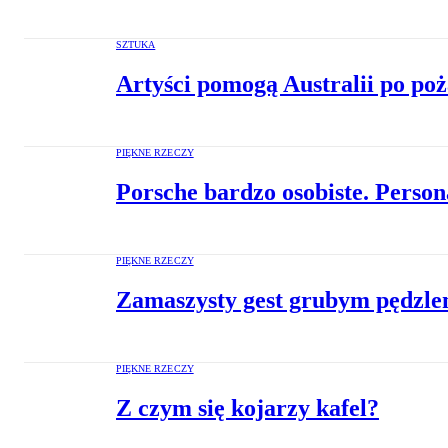
SZTUKA
Artyści pomogą Australii po po
PIĘKNE RZECZY
Porsche bardzo osobiste. Perso
PIĘKNE RZECZY
Zamaszysty gest grubym pędzl
PIĘKNE RZECZY
Z czym się kojarzy kafel?