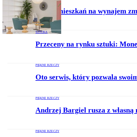
Rynek mieszkań na wynajem zmi
SZTUKA
Przeceny na rynku sztuki: Mone
PIĘKNE RZECZY
Oto serwis, który pozwala swoi
PIĘKNE RZECZY
Andrzej Bargiel rusza z własną
PIĘKNE RZECZY