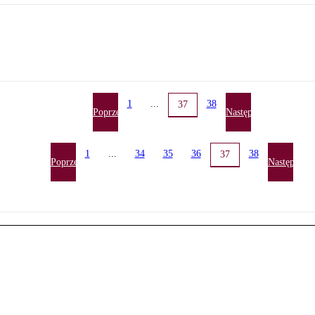
1
...
38
37
Poprzednia
Następna
1
...
34
35
36
38
37
Poprzednia
Następna