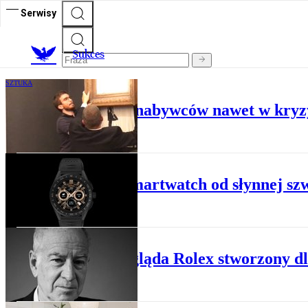
Serwisy
S
ukces
SZTUKA
Banksy przyciąga nabywców nawet w kryz
PIĘKNE RZECZY
Nowy smartwatch od słynnej sz
PIĘKNE RZECZY
Tak wygląda Rolex stworzony dl
PIĘKNE RZECZY