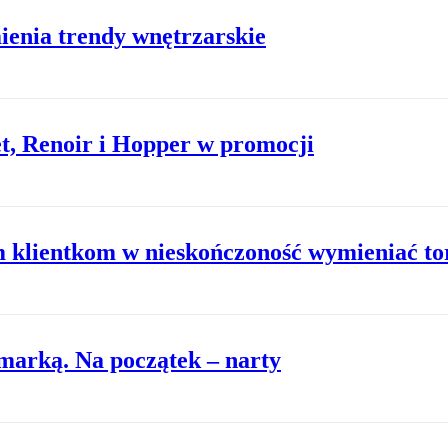
enia trendy wnętrzarskie
t, Renoir i Hopper w promocji
m klientkom w nieskończoność wymieniać to
 marką. Na początek – narty