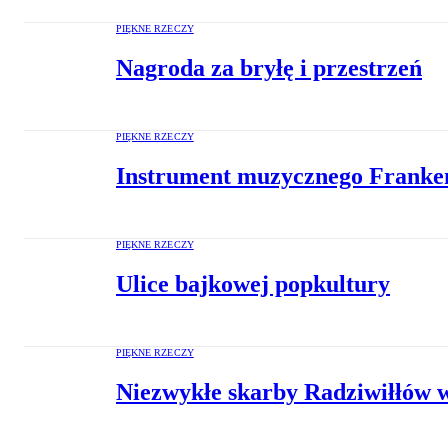
PIĘKNE RZECZY
Nagroda za bryłę i przestrzeń
PIĘKNE RZECZY
Instrument muzycznego Franke
PIĘKNE RZECZY
Ulice bajkowej popkultury
PIĘKNE RZECZY
Niezwykłe skarby Radziwiłłów 