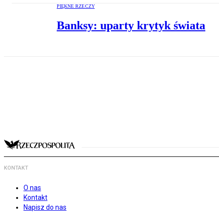
PIĘKNE RZECZY
Banksy: uparty krytyk świata
KONTAKT
O nas
Kontakt
Napisz do nas