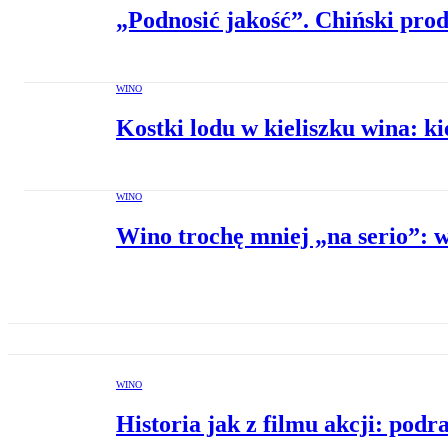
„Podnosić jakość”. Chiński pro
WINO
Kostki lodu w kieliszku wina: k
WINO
Wino trochę mniej „na serio”: w
WINO
Historia jak z filmu akcji: pod