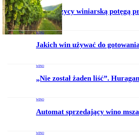
Brytyjczycy winiarską potęgą p
WINO
Jakich win używać do gotowania
WINO
„Nie został żaden liść”. Huragan
WINO
Automat sprzedający wino mszal
WINO