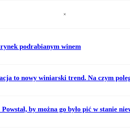
ki rynek podrabianym winem
acja to nowy winiarski trend. Na czym pole
Powstał, by można go było pić w stanie nie