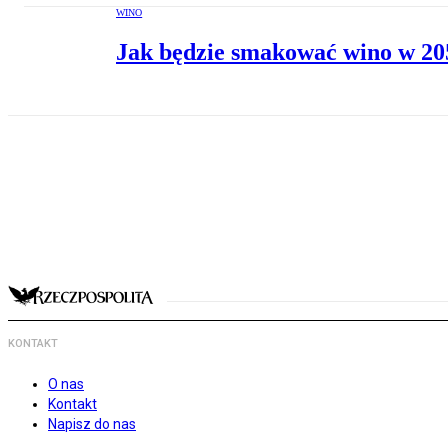
WINO
Jak będzie smakować wino w 20
KONTAKT
O nas
Kontakt
Napisz do nas