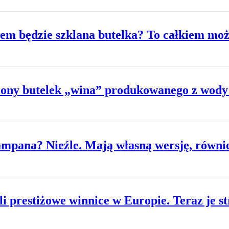
em będzie szklana butelka? To całkiem moż
liony butelek „wina” produkowanego z wody
zampana? Nieźle. Mają własną wersję, równi
i prestiżowe winnice w Europie. Teraz je s