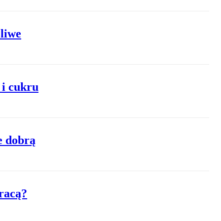
liwe
 i cukru
e dobrą
tracą?