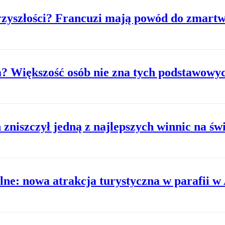
rzyszłości? Francuzi mają powód do zmart
? Większość osób nie zna tych podstawowy
 zniszczył jedną z najlepszych winnic na św
ne: nowa atrakcja turystyczna w parafii w 