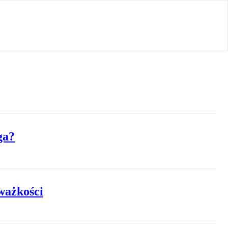
ga?
ważkości