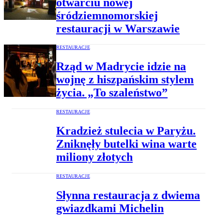
otwarciu nowej
śródziemnomorskiej
restauracji w Warszawie
RESTAURACJE
Rząd w Madrycie idzie na
wojnę z hiszpańskim stylem
życia. „To szaleństwo”
RESTAURACJE
Kradzież stulecia w Paryżu.
Zniknęły butelki wina warte
miliony złotych
RESTAURACJE
Słynna restauracja z dwiema
gwiazdkami Michelin