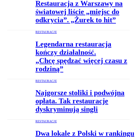
Restauracja z Warszawy na
światowej liście „miejsc do
odkrycia”. „Żurek to hit”
RESTAURACJE
Legendarna restauracja
kończy działalność.
„Chcę spędzać więcej czasu z
rodziną”
RESTAURACJE
Najgorsze stoliki i podwójna
opłata. Tak restauracje
dyskryminują singli
RESTAURACJE
Dwa lokale z Polski w rankingu