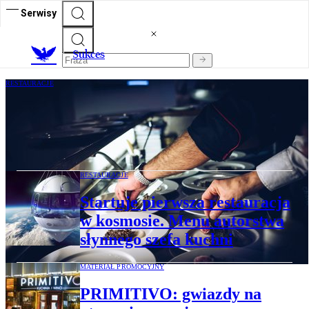
Serwisy
S
ukces
RESTAURACJE
„Gdzie są kobiety?” Szef przewodnika
Michelin wskazał problem w branży
gastro
RESTAURACJE
Startuje pierwsza restauracja
w kosmosie. Menu autorstwa
słynnego szefa kuchni
MATERIAŁ PROMOCYJNY
PRIMITIVO: gwiazdy na