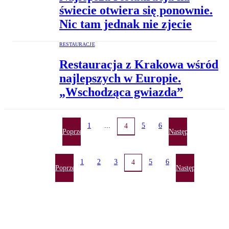
świecie otwiera się ponownie.
Nic tam jednak nie zjecie
RESTAURACJE
Restauracja z Krakowa wśród
najlepszych w Europie.
„Wschodząca gwiazda”
1
...
5
6
4
Poprzednia
Następna
1
2
3
5
6
4
Poprzednia
Następna